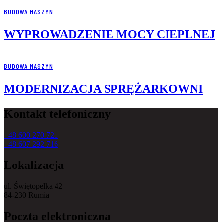
BUDOWA MASZYN
WYPROWADZENIE MOCY CIEPLNEJ
BUDOWA MASZYN
MODERNIZACJA SPRĘŻARKOWNI
Kontakt telefoniczny
+48 600 270 721
+48 607 292 716
Lokalizacja
ul. Świętopełka 42
84-230 Rumia
Poczta elektroniczna