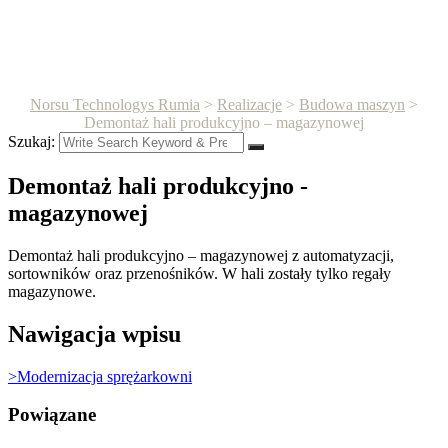
Demontaż hali produkcyjno –
magazynowej
Norsu Technologys Rumia
>
Realizacje
>
Budowa maszyn
>
Demontaż hali produkcyjno – magazynowej
Szukaj:
Demontaż hali produkcyjno -
magazynowej
Demontaż hali produkcyjno – magazynowej z automatyzacji,
sortowników oraz przenośników. W hali zostały tylko regały
magazynowe.
Nawigacja wpisu
>
Modernizacja sprężarkowni
Powiązane