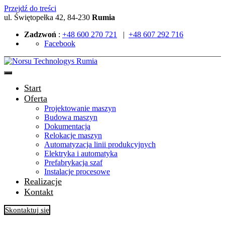
Przejdź do treści
ul. Świętopełka 42, 84-230
Rumia
Zadzwoń
:
+48 600 270 721
|
+48 607 292 716
Facebook
Start
Oferta
Projektowanie maszyn
Budowa maszyn
Dokumentacja
Relokacje maszyn
Automatyzacja linii produkcyjnych
Elektryka i automatyka
Prefabrykacja szaf
Instalacje procesowe
Realizacje
Kontakt
Skontaktuj się