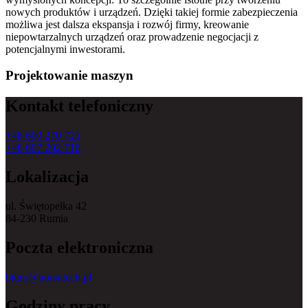
nowych produktów i urządzeń. Dzięki takiej formie zabezpieczenia
możliwa jest dalsza ekspansja i rozwój firmy, kreowanie
niepowtarzalnych urządzeń oraz prowadzenie negocjacji z
potencjalnymi inwestorami.
Projektowanie maszyn
Kontakt telefoniczny
+48 600 270 721
+48 607 292 716
Lokalizacja
ul. Świętopełka 42
84-230 Rumia
Poczta elektroniczna
biuro@norsutech.pl
Godziny pracy