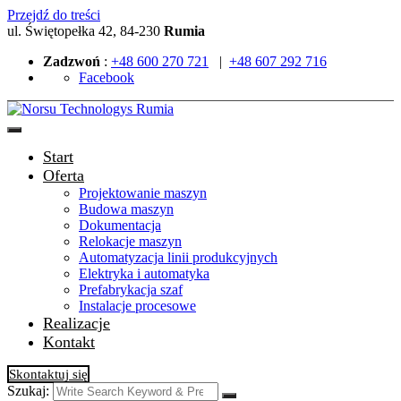
Przejdź do treści
ul. Świętopełka 42, 84-230
Rumia
Zadzwoń
:
+48 600 270 721
|
+48 607 292 716
Facebook
Start
Oferta
Projektowanie maszyn
Budowa maszyn
Dokumentacja
Relokacje maszyn
Automatyzacja linii produkcyjnych
Elektryka i automatyka
Prefabrykacja szaf
Instalacje procesowe
Realizacje
Kontakt
Skontaktuj się
Szukaj: