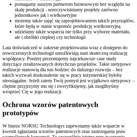
pomagamy naszym partnerom biznesowym bez względu na
skalę produkcji - urzeczywistniamy projekty zarówno
jednostkowe jak i wielkoseryjne
możemy także zająć się zaprojektowaniem takich przyrządów,
które będą w stanie wspomóc produkcję wielkoseryjną
udzielamy także wsparcia nie tylko przy wyborze materiału,
ale i obróbki cieplnej czy technologii
Lata doświadczeń w zakresie projektowania wraz z dostępem do
nowoczesnych technologii umożliwiają nam skuteczną realizację
współpracy. Poniżej prezentujemy najciekawsze case study
dotyczące zrealizowanych dotychczas projektów. Takie nietypowe
realizacje stanowią dla nas bodziec do dalszego rozwoju – bez
takich wyzwań doskonalenie się w pracy inżynierskiej byłoby
nieosiągalne. Jeżeli zatem Twój pomysł jest wyjątkowo nietypowy –
chętnie przyjrzymy mu się i zweryfikujemy, jak moglibyśmy
wesprzeć Cię w jego realizacji.
Ochrona wzorów patentowych
prototypów
W biurze NORSU Technologys zapewniamy także wsparcie w
kwestii zgłaszania wzorów patentowych oraz zastrzegania praw
wymyślonych koncepcji. To szczególnie istotne przy tworzeniu